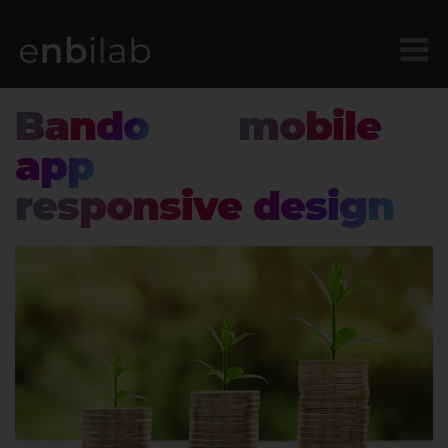
Bando
per
mobile
app
e siti
responsive design